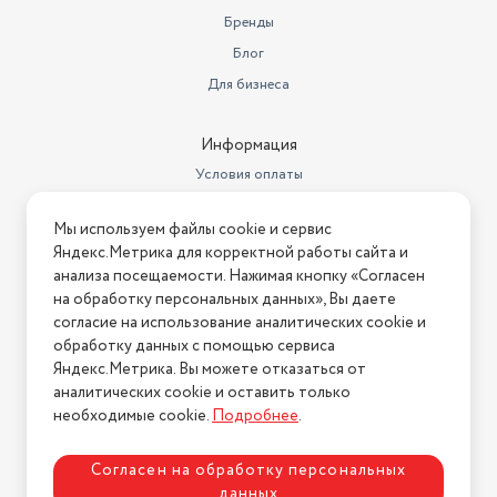
Бренды
Вес товара, г
710
Блог
Страна-изготовитель
Китай
Для бизнеса
Размеры, мм (ШхГхВ)
130 x 130 x 150
Информация
Материал контейнера для
Условия оплаты
хранения
Нержавеющая сталь
Условия доставки
Мы используем файлы cookie и сервис
Условия возврата
Яндекс.Метрика для корректной работы сайта и
Нашли ошибку на сайте?
Напишите нам
.
анализа посещаемости. Нажимая кнопку «Согласен
на обработку персональных данных», Вы даете
2026 © Интернет-магазин "АстМаркет". У нас есть всё!
согласие на использование аналитических cookie и
обработку данных с помощью сервиса
Яндекс.Метрика. Вы можете отказаться от
аналитических cookie и оставить только
Политика конфиденциальности
необходимые cookie.
Подробнее
.
Согласен на обработку персональных
данных