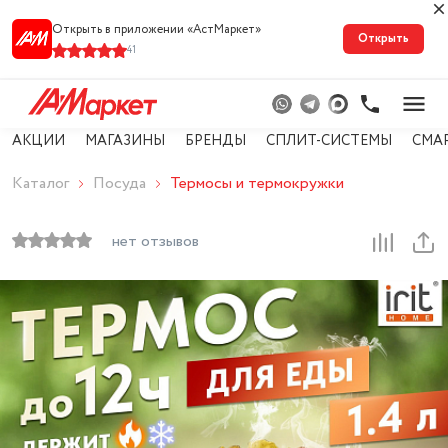
Открыть в приложении «АстМарке‪т‬»
Открыть
41
АКЦИИ
МАГАЗИНЫ
БРЕНДЫ
СПЛИТ-СИСТЕМЫ
СМА
Каталог
Посуда
Термосы и термокружки
нет отзывов