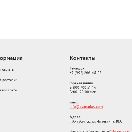
ормация
Контакты
Телефон
я оплаты
+7 (996) 266-45-02
я доставки
Горячая линия
8 800 700 51 44
я возврата
8:00 - 20:00 мск
Email
info@astmarket.com
Адрес
г. Ахтубинск, ул. Чаплыгина, 18А
Нашли ошибку на сайте?
Напишите н