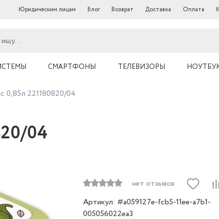
Юридическим лицам
Блог
Возврат
Доставка
Оплата
ИСТЕМЫ
СМАРТФОНЫ
ТЕЛЕВИЗОРЫ
НОУТБУ
с 0,85л 221180820/04
820/04
нет отзывов
Артикул: #a059127e-fcb5-11ee-a7b1-
005056022ea3