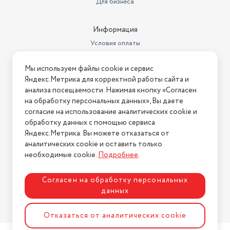
Для бизнеса
Информация
Условия оплаты
Условия доставки
Мы используем файлы cookie и сервис
Условия возврата
Яндекс.Метрика для корректной работы сайта и
Нашли ошибку на сайте?
Напишите нам
.
анализа посещаемости. Нажимая кнопку «Согласен
на обработку персональных данных», Вы даете
2026 © Интернет-магазин "АстМаркет". У нас есть всё!
согласие на использование аналитических cookie и
обработку данных с помощью сервиса
Яндекс.Метрика. Вы можете отказаться от
аналитических cookie и оставить только
Политика конфиденциальности
необходимые cookie.
Подробнее
.
Согласен на обработку персональных
данных
Разработка сайта
ASTDESIGN
Отказаться от аналитических cookie