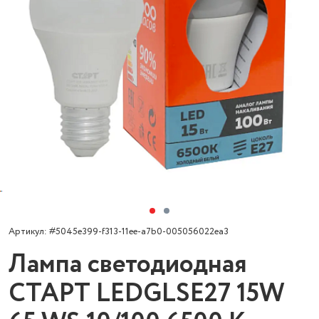
Артикул: #5045e399-f313-11ee-a7b0-005056022ea3
Лампа светодиодная
СТАРТ LEDGLSE27 15W