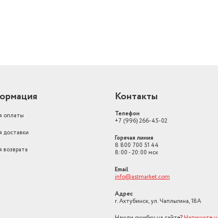
ормация
Контакты
Телефон
я оплаты
+7 (996) 266-45-02
я доставки
Горячая линия
8 800 700 51 44
я возврата
8:00 - 20:00 мск
Email
info@astmarket.com
Адрес
г. Ахтубинск, ул. Чаплыгина, 18А
Нашли ошибку на сайте?
Напишите н