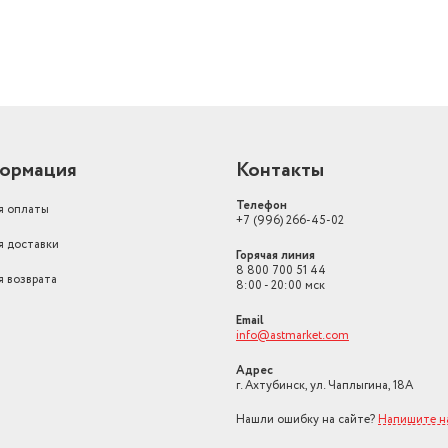
ормация
Контакты
Телефон
я оплаты
+7 (996) 266-45-02
я доставки
Горячая линия
8 800 700 51 44
я возврата
8:00 - 20:00 мск
Email
info@astmarket.com
Адрес
г. Ахтубинск, ул. Чаплыгина, 18А
Нашли ошибку на сайте?
Напишите н