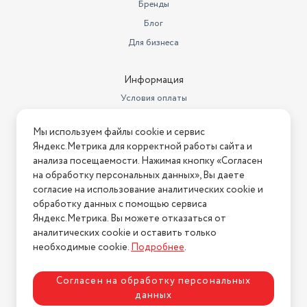
Бренды
Блог
Для бизнеса
Информация
Условия оплаты
Условия доставки
Мы используем файлы cookie и сервис
Условия возврата
Яндекс.Метрика для корректной работы сайта и
Нашли ошибку на сайте?
Напишите нам
.
анализа посещаемости. Нажимая кнопку «Согласен
на обработку персональных данных», Вы даете
2026 © Интернет-магазин "АстМаркет". У нас есть всё!
согласие на использование аналитических cookie и
обработку данных с помощью сервиса
Яндекс.Метрика. Вы можете отказаться от
аналитических cookie и оставить только
Политика конфиденциальности
необходимые cookie.
Подробнее
.
Согласен на обработку персональных
данных