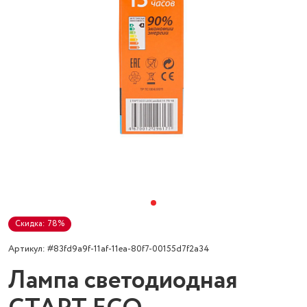
Скидка: 78%
Артикул: #83fd9a9f-11af-11ea-80f7-00155d7f2a34
Лампа светодиодная