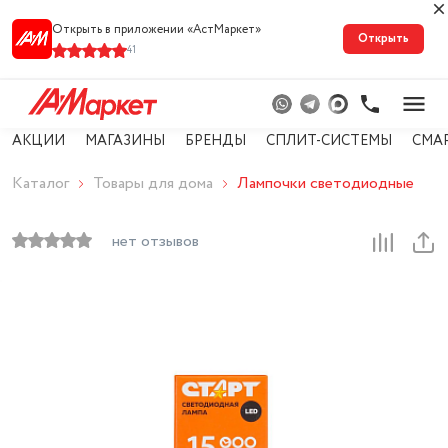
Открыть в приложении «АстМарке‪т‬»
Открыть
41
АКЦИИ
МАГАЗИНЫ
БРЕНДЫ
СПЛИТ-СИСТЕМЫ
СМА
Каталог
Товары для дома
Лампочки светодиодные
нет отзывов