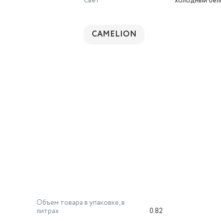
Свет
холодный бел
CAMELION
Объем товара в упаковке, в
литрах
0.82