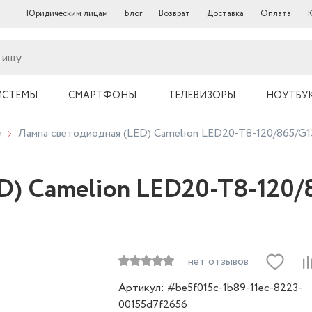
Юридическим лицам
Блог
Возврат
Доставка
Оплата
ИСТЕМЫ
СМАРТФОНЫ
ТЕЛЕВИЗОРЫ
НОУТБУ
е
Лампа светодиодная (LED) Camelion LED20-T8-120/865/G
D) Camelion LED20-T8-120/
нет отзывов
Артикул: #be5f015c-1b89-11ec-8223-
00155d7f2656