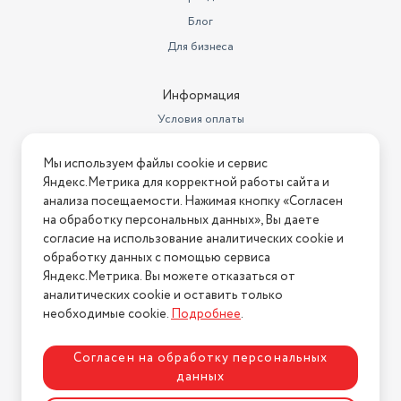
Габариты транспортной
Блог
упаковки
10х10х10 см
Для бизнеса
Вес в транспортной упаковке
1 кг
Информация
Световой поток
1760 лм
Условия оплаты
шнек
есть
Условия доставки
Мы используем файлы cookie и сервис
Тип лампы
Условия возврата
светодиодная
Яндекс.Метрика для корректной работы сайта и
Нашли ошибку на сайте?
Напишите нам
.
анализа посещаемости. Нажимая кнопку «Согласен
Форма колбы
трубка
на обработку персональных данных», Вы даете
2026 © Интернет-магазин "АстМаркет". У нас есть всё!
Типоразмер
крона
согласие на использование аналитических cookie и
обработку данных с помощью сервиса
Яндекс.Метрика. Вы можете отказаться от
аналитических cookie и оставить только
Политика конфиденциальности
необходимые cookie.
Подробнее
.
Согласен на обработку персональных
данных