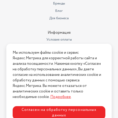
Бренды
Блог
Для бизнеса
Информация
Условия оплаты
Условия доставки
Мы используем файлы cookie и сервис
Условия возврата
Яндекс.Метрика для корректной работы сайта и
Нашли ошибку на сайте?
Напишите нам
.
анализа посещаемости. Нажимая кнопку «Согласен
на обработку персональных данных», Вы даете
2026 © Интернет-магазин "АстМаркет". У нас есть всё!
согласие на использование аналитических cookie и
обработку данных с помощью сервиса
Яндекс.Метрика. Вы можете отказаться от
аналитических cookie и оставить только
Политика конфиденциальности
необходимые cookie.
Подробнее
.
Согласен на обработку персональных
данных