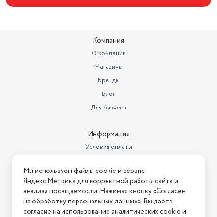
Компания
О компании
Магазины
Бренды
Блог
Для бизнеса
Информация
Условия оплаты
Условия доставки
Мы используем файлы cookie и сервис
Условия возврата
Яндекс.Метрика для корректной работы сайта и
Нашли ошибку на сайте?
Напишите нам
.
анализа посещаемости. Нажимая кнопку «Согласен
на обработку персональных данных», Вы даете
2026 © Интернет-магазин "АстМаркет". У нас есть всё!
согласие на использование аналитических cookie и