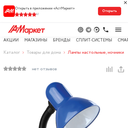
Открыть в приложении «АстМарке‪т‬»
Открыть
41
АКЦИИ
МАГАЗИНЫ
БРЕНДЫ
СПЛИТ-СИСТЕМЫ
СМА
Каталог
Товары для дома
Лампы настольные, ночники
нет отзывов