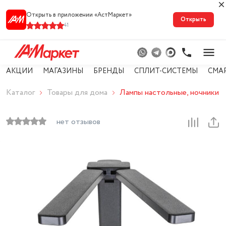
Открыть в приложении «АстМарке‪т‬»
Открыть
41
АКЦИИ
МАГАЗИНЫ
БРЕНДЫ
СПЛИТ-СИСТЕМЫ
СМА
Каталог
Товары для дома
Лампы настольные, ночники
нет отзывов