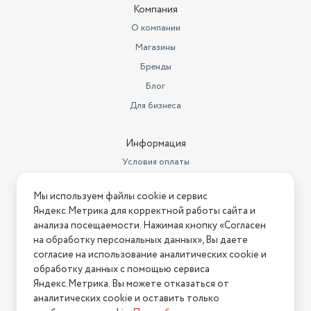
Компания
О компании
Магазины
Бренды
Блог
Для бизнеса
Информация
Условия оплаты
Условия доставки
Мы используем файлы cookie и сервис
Условия возврата
Яндекс.Метрика для корректной работы сайта и
Нашли ошибку на сайте?
Напишите нам
.
анализа посещаемости. Нажимая кнопку «Согласен
на обработку персональных данных», Вы даете
2026 © Интернет-магазин "АстМаркет". У нас есть всё!
согласие на использование аналитических cookie и
обработку данных с помощью сервиса
Яндекс.Метрика. Вы можете отказаться от
аналитических cookie и оставить только
Политика конфиденциальности