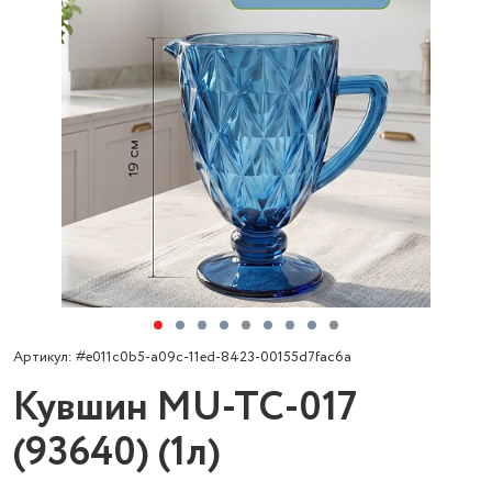
Артикул: #e011c0b5-a09c-11ed-8423-00155d7fac6a
Кувшин MU-TC-017
(93640) (1л)