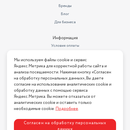
метрах
0.21
Бренды
Объем товара в упаковке, в
Блог
литрах
7.056
Для бизнеса
Материал посуды
стекло
Информация
Страна производства
Китай
Условия оплаты
Высота предмета
19,5
Условия доставки
Мы используем файлы cookie и сервис
Вес товара в упаковке, (кг)
Условия возврата
1.4
Яндекс.Метрика для корректной работы сайта и
Нашли ошибку на сайте?
Напишите нам
.
анализа посещаемости. Нажимая кнопку «Согласен
на обработку персональных данных», Вы даете
2026 © Интернет-магазин "АстМаркет". У нас есть всё!
согласие на использование аналитических cookie и
обработку данных с помощью сервиса
Яндекс.Метрика. Вы можете отказаться от
аналитических cookie и оставить только
Политика конфиденциальности
необходимые cookie.
Подробнее
.
Согласен на обработку персональных
данных