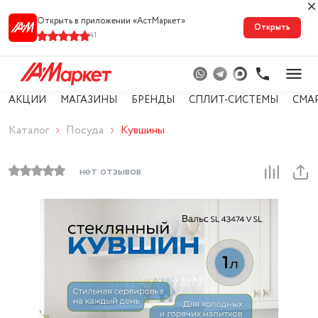
Открыть в приложении «АстМарке‪т‬»
Открыть
41
АКЦИИ
МАГАЗИНЫ
БРЕНДЫ
СПЛИТ-СИСТЕМЫ
СМА
Каталог
Посуда
Кувшины
нет отзывов