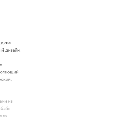
здкие
й дизайн.
о
могающий
ский,
ами из
мбайн
 для