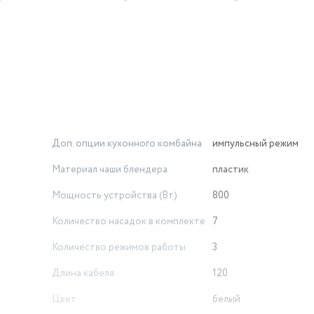
Для этого предусмотрен блендер стационарный с градуирован
-супы или детское питание. При этом специальный острый нож
я зелени, мяса и ягод. Отличным бонусом для любителей кофе
специи или кофейные зерна.
жное и безопасное устройство с прочной нескользящей осново
Доп. опции кухонного комбайна
импульсный режим
Материал чаши блендера
пластик
Мощность устройства (Вт)
800
Количество насадок в комплекте
7
Количество режимов работы
3
Длина кабеля
120
Цвет
белый