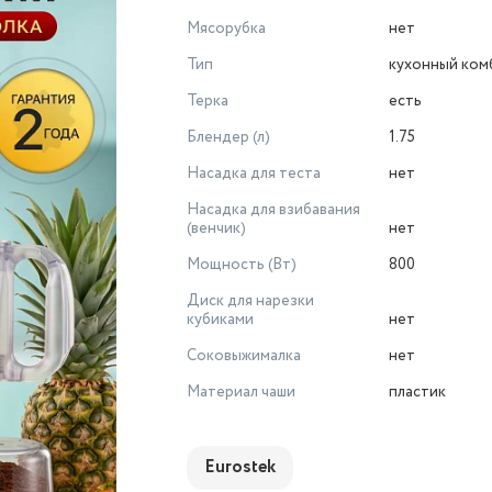
Мясорубка
нет
Тип
кухонный ком
Терка
есть
Блендер (л)
1.75
Насадка для теста
нет
Насадка для взибавания
(венчик)
нет
Мощность (Вт)
800
Диск для нарезки
кубиками
нет
Соковыжималка
нет
Материал чаши
пластик
Eurostek