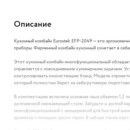
Описание
Кухонный комбайн Eurostek EFP-2049 — это эргономичн
приборы. Фирменный комбайн кухонный сочетает в себе
Этот кухонный комбайн многофункциональный обладает
справляется с повседневными кулинарными задачами. У
контролировать консистенцию блюд. Модель спроектир
который полностью берет на себя рутинную подготовк
В комплектацию включена основная чаша объемом 1,2 ли
долговечной нержавеющей стали. Забудьте о долгой на
многофункциональный с овощерезкой для быстрой шинко
драников с помощью диска-терки. В наборе также идет 