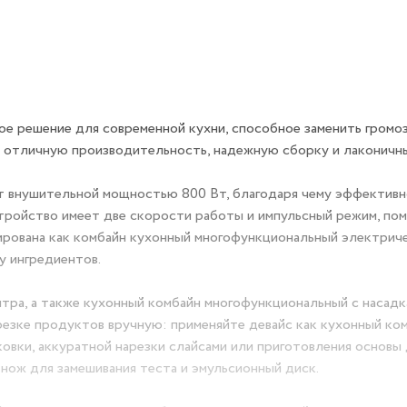
ое решение для современной кухни, способное заменить громо
 отличную производительность, надежную сборку и лаконичны
 внушительной мощностью 800 Вт, благодаря чему эффективн
стройство имеет две скорости работы и импульсный режим, по
ована как комбайн кухонный многофункциональный электриче
у ингредиентов.
тра, а также кухонный комбайн многофункциональный с насадк
резке продуктов вручную: применяйте девайс как кухонный ко
вки, аккуратной нарезки слайсами или приготовления основы
нож для замешивания теста и эмульсионный диск.