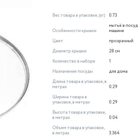
Вес товара в упаковке, (кг)
0.73
мытьё в посу
Особенности крышки
машине
Цвет
прозрачный
Диаметр крышки
28 см
Количество в наборе
1
Назначение посуды
для дома
Длина товара в упаковке, в
метрах
0.29
Ширина товара в
упаковке, в метрах
0.29
Высота товара в упаковке,
в метрах
0.04
Объем товара в упаковке,
в литрах
3.364