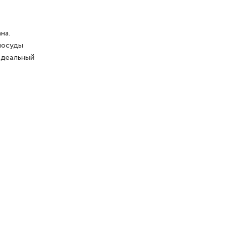
на.
посуды
Идеальный