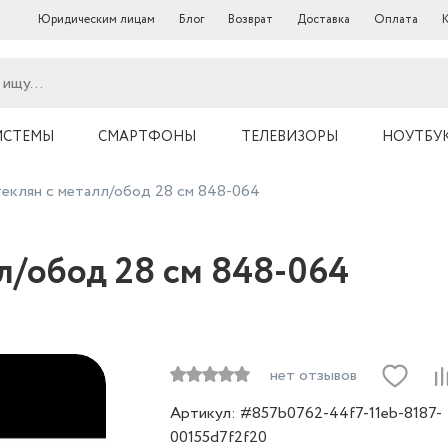
Юридическим лицам
Блог
Возврат
Доставка
Оплата
ИСТЕМЫ
СМАРТФОНЫ
ТЕЛЕВИЗОРЫ
НОУТБУ
еклян с металл/обод 28 см 848-064
л/обод 28 см 848-064
нет отзывов
Артикул: #857b0762-44f7-11eb-8187-
00155d7f2f20