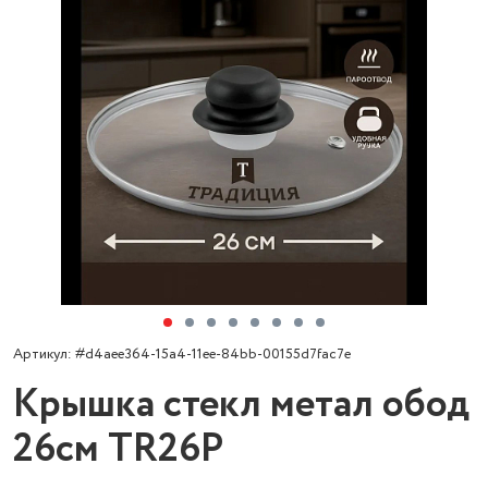
Артикул: #d4aee364-15a4-11ee-84bb-00155d7fac7e
Крышка стекл метал обод
26см TR26P