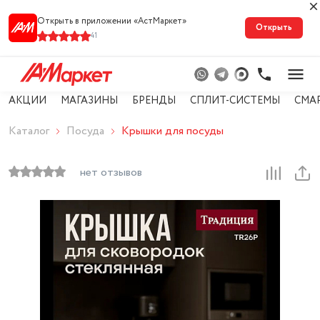
Открыть в приложении «АстМарке‪т‬»
Открыть
41
АКЦИИ
МАГАЗИНЫ
БРЕНДЫ
СПЛИТ-СИСТЕМЫ
СМА
Каталог
Посуда
Крышки для посуды
нет отзывов