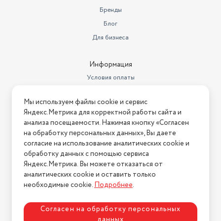
Бренды
Блог
Для бизнеса
Информация
Условия оплаты
Условия доставки
Мы используем файлы cookie и сервис
Условия возврата
Яндекс.Метрика для корректной работы сайта и
Нашли ошибку на сайте?
Напишите нам
.
анализа посещаемости. Нажимая кнопку «Согласен
на обработку персональных данных», Вы даете
2026 © Интернет-магазин "АстМаркет". У нас есть всё!
согласие на использование аналитических cookie и
обработку данных с помощью сервиса
Яндекс.Метрика. Вы можете отказаться от
аналитических cookie и оставить только
Политика конфиденциальности
необходимые cookie.
Подробнее
.
Согласен на обработку персональных
данных