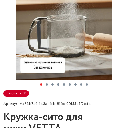
Скидка: 26%
Артикул: #a241f3a6-143a-11eb-816c-00155d7f264c
Кружка-сито для