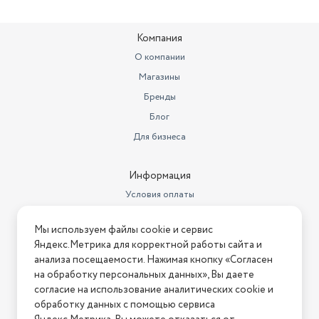
Дата регистрации
сертификата/декларации
22.08.2025
Компания
Дата окончания действия
сертификата/декларации
16.04.2029
О компании
Магазины
Бренды
Блог
Для бизнеса
Информация
Условия оплаты
Условия доставки
Мы используем файлы cookie и сервис
Условия возврата
Яндекс.Метрика для корректной работы сайта и
Нашли ошибку на сайте?
Напишите нам
.
анализа посещаемости. Нажимая кнопку «Согласен
на обработку персональных данных», Вы даете
2026 © Интернет-магазин "АстМаркет". У нас есть всё!
согласие на использование аналитических cookie и
обработку данных с помощью сервиса