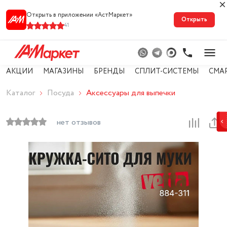
Открыть в приложении «АстМарке‪т‬»
Открыть
41
АКЦИИ
МАГАЗИНЫ
БРЕНДЫ
СПЛИТ-СИСТЕМЫ
СМА
Каталог
Посуда
Аксессуары для выпечки
нет отзывов