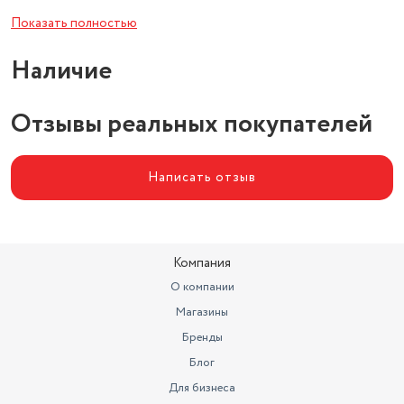
В комплекте
кружка
Показать полностью
Количество в наборе
1 шт
Наличие
Отзывы реальных покупателей
Написать отзыв
Компания
О компании
Магазины
Бренды
Блог
Для бизнеса