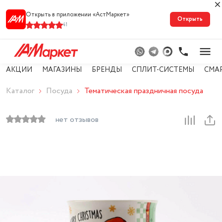
Открыть в приложении «АстМарке‪т‬»
Открыть
41
АКЦИИ
МАГАЗИНЫ
БРЕНДЫ
СПЛИТ-СИСТЕМЫ
СМА
Каталог
Посуда
Тематическая праздничная посуда
нет отзывов