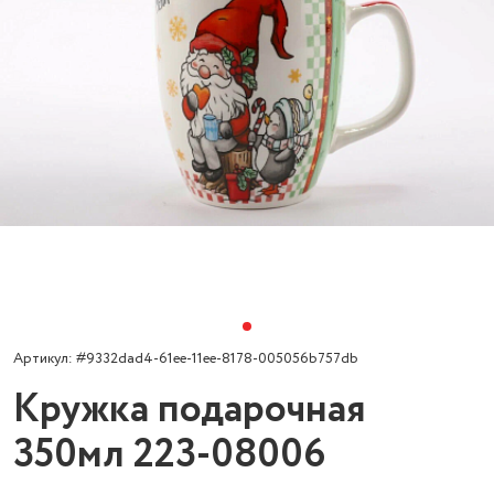
Артикул: #9332dad4-61ee-11ee-8178-005056b757db
Кружка подарочная
350мл 223-08006