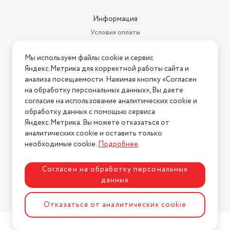
Информация
Условия оплаты
Условия доставки
Мы используем файлы cookie и сервис
Условия возврата
Яндекс.Метрика для корректной работы сайта и
Нашли ошибку на сайте?
Напишите нам
.
анализа посещаемости. Нажимая кнопку «Согласен
на обработку персональных данных», Вы даете
2026 © Интернет-магазин "АстМаркет". У нас есть всё!
согласие на использование аналитических cookie и
обработку данных с помощью сервиса
Яндекс.Метрика. Вы можете отказаться от
аналитических cookie и оставить только
Политика конфиденциальности
необходимые cookie.
Подробнее
.
Согласен на обработку персональных
данных
Разработка сайта
ASTDESIGN
Отказаться от аналитических cookie