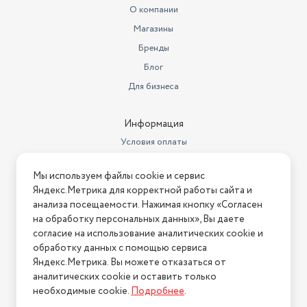
О компании
Магазины
Бренды
Блог
Для бизнеса
Информация
Условия оплаты
Условия доставки
Мы используем файлы cookie и сервис
Условия возврата
Яндекс.Метрика для корректной работы сайта и
Нашли ошибку на сайте?
Напишите нам
.
анализа посещаемости. Нажимая кнопку «Согласен
на обработку персональных данных», Вы даете
2026 © Интернет-магазин "АстМаркет". У нас есть всё!
согласие на использование аналитических cookie и
обработку данных с помощью сервиса
Яндекс.Метрика. Вы можете отказаться от
аналитических cookie и оставить только
Политика конфиденциальности
необходимые cookie.
Подробнее
.