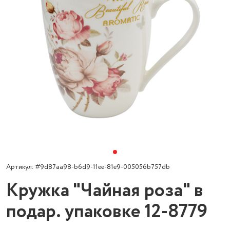
Артикул: #9d87aa98-b6d9-11ee-81e9-005056b757db
Кружка "Чайная роза" в
подар. упаковке 12-8779