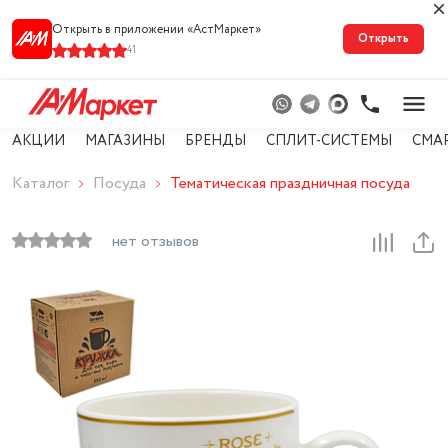
Открыть в приложении «АстМарке‪т‬»
Открыть
41
АКЦИИ
МАГАЗИНЫ
БРЕНДЫ
СПЛИТ-СИСТЕМЫ
СМА
Каталог
Посуда
Тематическая праздничная посуда
нет отзывов