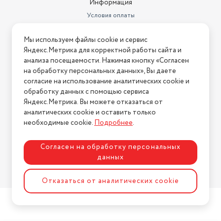
Информация
Условия оплаты
Условия доставки
Мы используем файлы cookie и сервис
Условия возврата
Яндекс.Метрика для корректной работы сайта и
Нашли ошибку на сайте?
Напишите нам
.
анализа посещаемости. Нажимая кнопку «Согласен
на обработку персональных данных», Вы даете
2026 © Интернет-магазин "АстМаркет". У нас есть всё!
согласие на использование аналитических cookie и
обработку данных с помощью сервиса
Яндекс.Метрика. Вы можете отказаться от
аналитических cookie и оставить только
Политика конфиденциальности
необходимые cookie.
Подробнее
.
Согласен на обработку персональных
данных
Разработка сайта
ASTDESIGN
Отказаться от аналитических cookie