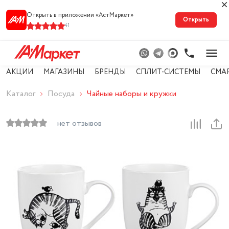
Открыть в приложении «АстМарке‪т‬»
Открыть
41
АКЦИИ
МАГАЗИНЫ
БРЕНДЫ
СПЛИТ-СИСТЕМЫ
СМА
Каталог
Посуда
Чайные наборы и кружки
нет отзывов