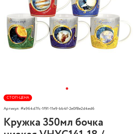
СТОП-ЦЕНА
Артикул: #a964d7fc-1f91-11e9-bb4f-2e0f8e2d4ed6
Кружка 350мл бочка