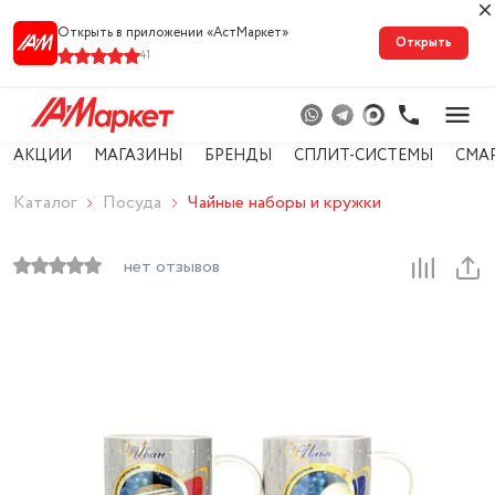
Открыть в приложении «АстМарке‪т‬»
Открыть
41
АКЦИИ
МАГАЗИНЫ
БРЕНДЫ
СПЛИТ-СИСТЕМЫ
СМА
Каталог
Посуда
Чайные наборы и кружки
нет отзывов