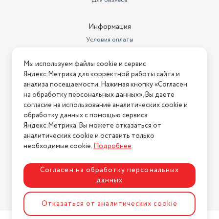
Для бизнеса
Информация
Условия оплаты
Условия доставки
Мы используем файлы cookie и сервис
Условия возврата
Яндекс.Метрика для корректной работы сайта и
Нашли ошибку на сайте?
Напишите нам
.
анализа посещаемости. Нажимая кнопку «Согласен
на обработку персональных данных», Вы даете
2026 © Интернет-магазин "АстМаркет". У нас есть всё!
согласие на использование аналитических cookie и
обработку данных с помощью сервиса
Яндекс.Метрика. Вы можете отказаться от
аналитических cookie и оставить только
Политика конфиденциальности
необходимые cookie.
Подробнее
.
Согласен на обработку персональных
данных
Разработка сайта
ASTDESIGN
Отказаться от аналитических cookie