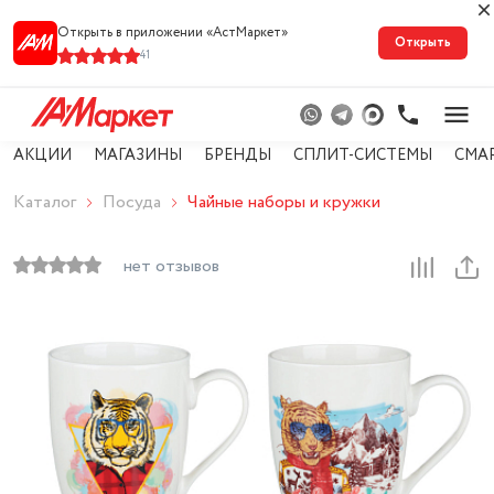
Открыть в приложении «АстМарке‪т‬»
Открыть
41
АКЦИИ
МАГАЗИНЫ
БРЕНДЫ
СПЛИТ-СИСТЕМЫ
СМА
Каталог
Посуда
Чайные наборы и кружки
нет отзывов