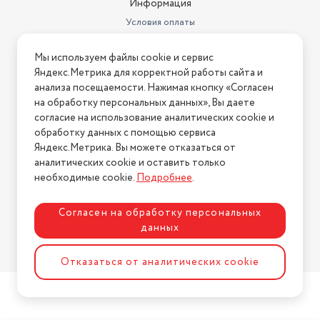
Информация
Условия оплаты
Условия доставки
Мы используем файлы cookie и сервис
Условия возврата
Яндекс.Метрика для корректной работы сайта и
Нашли ошибку на сайте?
Напишите нам
.
анализа посещаемости. Нажимая кнопку «Согласен
на обработку персональных данных», Вы даете
2026 © Интернет-магазин "АстМаркет". У нас есть всё!
согласие на использование аналитических cookie и
обработку данных с помощью сервиса
Яндекс.Метрика. Вы можете отказаться от
аналитических cookie и оставить только
Политика конфиденциальности
необходимые cookie.
Подробнее
.
Согласен на обработку персональных
данных
Разработка сайта
ASTDESIGN
Отказаться от аналитических cookie