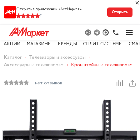
Открыть в приложении «АстМарке‪т‬»
Открыть
41
АКЦИИ
МАГАЗИНЫ
БРЕНДЫ
СПЛИТ-СИСТЕМЫ
СМА
Каталог
Телевизоры и аксессуары
Аксессуары к телевизорам
Кронштейны к телевизорам
нет отзывов