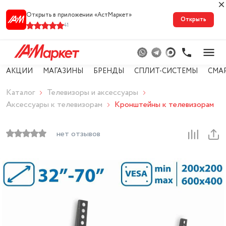
Открыть в приложении «АстМарке‪т‬»
Открыть
41
АКЦИИ
МАГАЗИНЫ
БРЕНДЫ
СПЛИТ-СИСТЕМЫ
СМА
Каталог
Телевизоры и аксессуары
Аксессуары к телевизорам
Кронштейны к телевизорам
нет отзывов