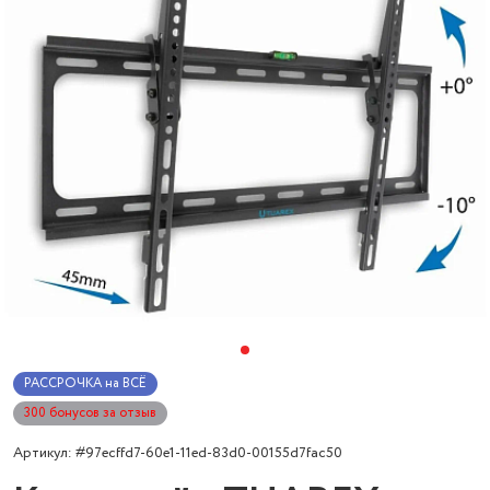
РАССРОЧКА на ВСЁ
300 бонусов за отзыв
Артикул: #97ecffd7-60e1-11ed-83d0-00155d7fac50