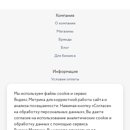
Компания
О компании
Магазины
Бренды
Блог
Для бизнеса
Информация
Условия оплаты
Условия доставки
Мы используем файлы cookie и сервис
Условия возврата
Яндекс.Метрика для корректной работы сайта и
Нашли ошибку на сайте?
Напишите нам
.
анализа посещаемости. Нажимая кнопку «Согласен
на обработку персональных данных», Вы даете
2026 © Интернет-магазин "АстМаркет". У нас есть всё!
согласие на использование аналитических cookie и
обработку данных с помощью сервиса