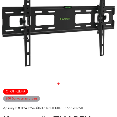
СТОП-ЦЕНА
300 бонусов за отзыв
Артикул: #3f24325a-60e1-11ed-83d0-00155d7fac50