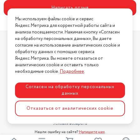
Написать отзыв
Мы используем файлы cookie и сервис
Яндекс.Метрика для корректной работы сайта и
анализа посещаемости. Нажимая кнопку «Согласен
Компания
на обработку персональных данных», Вы даете
согласие на использование аналитических cookie и
О компании
обработку данных с помощью сервиса
Магазины
Яндекс.Метрика. Вы можете отказаться от
Бренды
аналитических cookie и оставить только
необходимые cookie.
Подробнее
.
Блог
Для бизнеса
Согласен на обработку персональных
данных
Информация
Условия оплаты
Отказаться от аналитических cookie
Условия доставки
Условия возврата
Нашли ошибку на сайте?
Напишите нам
.