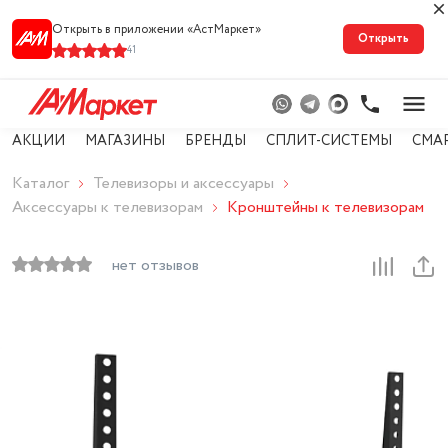
Открыть в приложении «АстМарке‪т‬»
Открыть
41
АКЦИИ
МАГАЗИНЫ
БРЕНДЫ
СПЛИТ-СИСТЕМЫ
СМА
Каталог
Телевизоры и аксессуары
Аксессуары к телевизорам
Кронштейны к телевизорам
нет отзывов