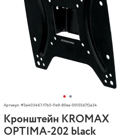
Артикул: #3a403467-f7b5-11e9-80ea-00155d7f2a34
Кронштейн KROMAX
OPTIMA-202 black