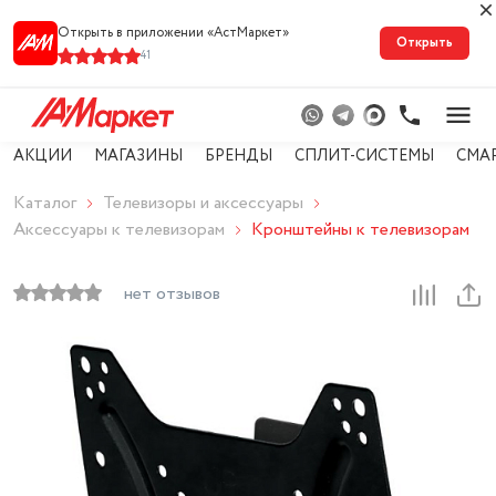
Открыть в приложении «АстМарке‪т‬»
Открыть
41
АКЦИИ
МАГАЗИНЫ
БРЕНДЫ
СПЛИТ-СИСТЕМЫ
СМА
Каталог
Телевизоры и аксессуары
Аксессуары к телевизорам
Кронштейны к телевизорам
нет отзывов