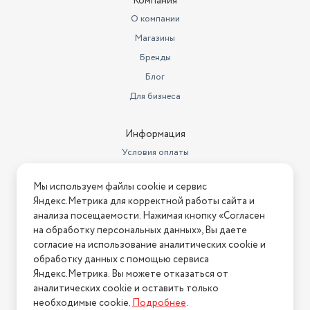
Hitachi, Polarline, Prestigio, Telefunken и других.
Компания
О компании
Магазины
Бренды
Блог
Для бизнеса
Информация
Условия оплаты
Условия доставки
Мы используем файлы cookie и сервис
Условия возврата
Яндекс.Метрика для корректной работы сайта и
Нашли ошибку на сайте?
Напишите нам
.
анализа посещаемости. Нажимая кнопку «Согласен
на обработку персональных данных», Вы даете
2026 © Интернет-магазин "АстМаркет". У нас есть всё!
согласие на использование аналитических cookie и
обработку данных с помощью сервиса
Яндекс.Метрика. Вы можете отказаться от
аналитических cookie и оставить только
Политика конфиденциальности
необходимые cookie.
Подробнее
.