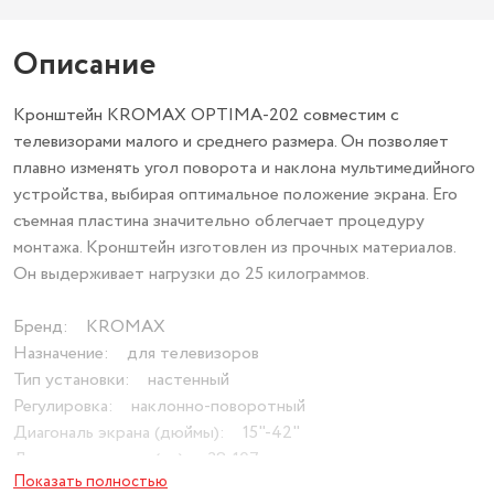
Описание
Кронштейн KROMAX OPTIMA-202 совместим с
телевизорами малого и среднего размера. Он позволяет
плавно изменять угол поворота и наклона мультимедийного
устройства, выбирая оптимальное положение экрана. Его
съемная пластина значительно облегчает процедуру
монтажа. Кронштейн изготовлен из прочных материалов.
Он выдерживает нагрузки до 25 килограммов.
Бренд: KROMAX
Назначение: для телевизоров
Тип установки: настенный
Регулировка: наклонно-поворотный
Диагональ экрана (дюймы): 15"-42"
Диагональ экрана (см): 38-107
Показать полностью
Расстояние от стены (мм): 68,5