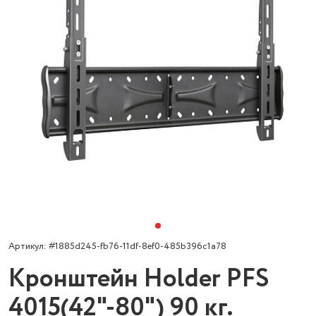
Артикул: #1885d245-fb76-11df-8ef0-485b396c1a78
Кронштейн Holder РFS
4015(42"-80") 90 кг.