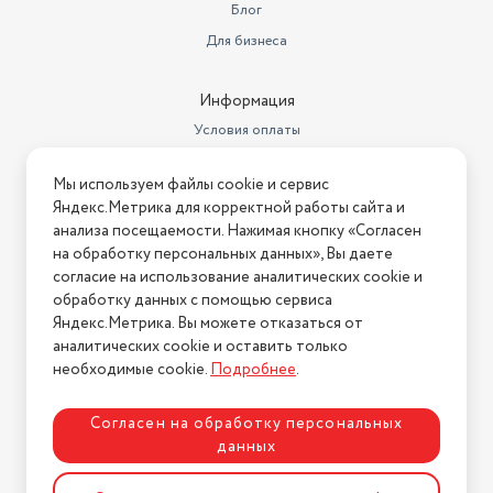
Блог
Для бизнеса
Информация
Условия оплаты
Условия доставки
Мы используем файлы cookie и сервис
Условия возврата
Яндекс.Метрика для корректной работы сайта и
Нашли ошибку на сайте?
Напишите нам
.
анализа посещаемости. Нажимая кнопку «Согласен
на обработку персональных данных», Вы даете
2026 © Интернет-магазин "АстМаркет". У нас есть всё!
согласие на использование аналитических cookie и
обработку данных с помощью сервиса
Яндекс.Метрика. Вы можете отказаться от
аналитических cookie и оставить только
Политика конфиденциальности
необходимые cookie.
Подробнее
.
Согласен на обработку персональных
данных
Разработка сайта
ASTDESIGN