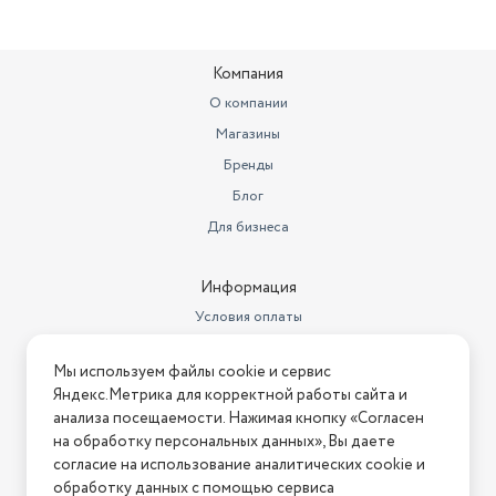
Компания
О компании
Магазины
Бренды
Блог
Для бизнеса
Информация
Условия оплаты
Условия доставки
Мы используем файлы cookie и сервис
Условия возврата
Яндекс.Метрика для корректной работы сайта и
Нашли ошибку на сайте?
Напишите нам
.
анализа посещаемости. Нажимая кнопку «Согласен
на обработку персональных данных», Вы даете
2026 © Интернет-магазин "АстМаркет". У нас есть всё!
согласие на использование аналитических cookie и
обработку данных с помощью сервиса