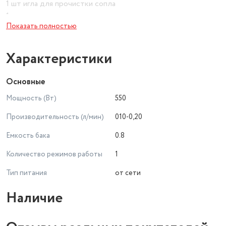
1 шт игла для прочистки сопла
1 шт стакан для измерения вязкости
Показать полностью
5 шт фильтр для краски
1 шт ключ
3 шт наконечник
Характеристики
3 шт сопло - 1, 1.8, 2.5 мм (одно сопло уже установлено на
краскопульт
Основные
Мощность (Вт)
550
Производительность (л/мин)
010-0,20
Емкость бака
0.8
Количество режимов работы
1
Тип питания
от сети
Наличие