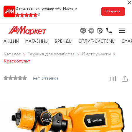
Открыть в приложении «АстМарке‪т‬»
Открыть
41
АКЦИИ
МАГАЗИНЫ
БРЕНДЫ
СПЛИТ-СИСТЕМЫ
СМА
Каталог
Техника для хозяйства
Инструменты
Краскопульт
нет отзывов