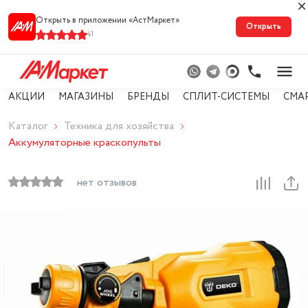
Открыть в приложении «АстМарке‪т‬»
Открыть
41
АКЦИИ
МАГАЗИНЫ
БРЕНДЫ
СПЛИТ-СИСТЕМЫ
СМА
Каталог
Техника для хозяйства
Аккумуляторные краскопульты
нет отзывов