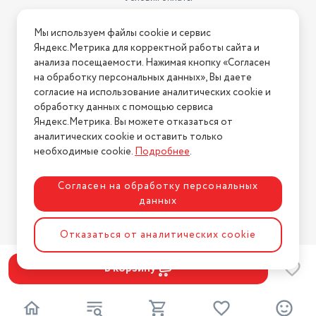
Условия доставки
Мы используем файлы cookie и сервис
Условия возврата
Яндекс.Метрика для корректной работы сайта и
Нашли ошибку на сайте?
Напишите нам
.
анализа посещаемости. Нажимая кнопку «Согласен
на обработку персональных данных», Вы даете
2026 © Интернет-магазин "АстМаркет". У нас есть всё!
согласие на использование аналитических cookie и
обработку данных с помощью сервиса
Яндекс.Метрика. Вы можете отказаться от
аналитических cookie и оставить только
Политика конфиденциальности
необходимые cookie.
Подробнее
.
Согласен на обработку персональных
данных
Разработка сайта
ASTDESIGN
Отказаться от аналитических cookie
В корзину