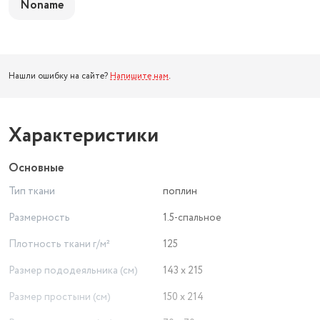
Noname
Нашли ошибку на сайте?
Напишите нам
.
Характеристики
Основные
Тип ткани
поплин
Размерность
1.5-спальное
Плотность ткани г/м²
125
Размер пододеяльника (см)
143 х 215
Размер простыни (см)
150 х 214