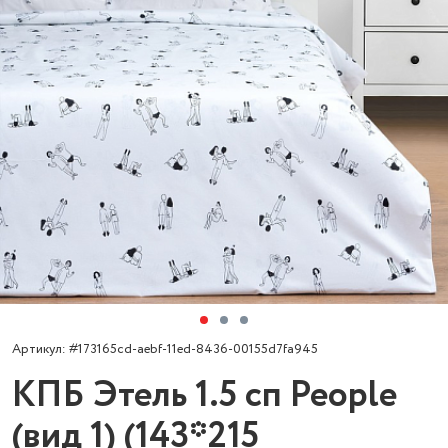
Артикул: #173165cd-aebf-11ed-8436-00155d7fa945
КПБ Этель 1.5 сп People
(вид 1) (143*215