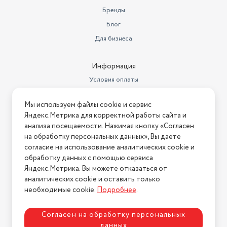
Бренды
Блог
Для бизнеса
Информация
Условия оплаты
Условия доставки
Мы используем файлы cookie и сервис
Условия возврата
Яндекс.Метрика для корректной работы сайта и
Нашли ошибку на сайте?
Напишите нам
.
анализа посещаемости. Нажимая кнопку «Согласен
на обработку персональных данных», Вы даете
2026 © Интернет-магазин "АстМаркет". У нас есть всё!
согласие на использование аналитических cookie и
обработку данных с помощью сервиса
Яндекс.Метрика. Вы можете отказаться от
аналитических cookie и оставить только
Политика конфиденциальности
необходимые cookie.
Подробнее
.
Согласен на обработку персональных
данных