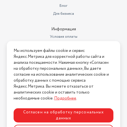
Блог
Для бизнеса
Информация
Условия оплаты
Условия доставки
Мы используем файлы cookie и сервис
Условия возврата
Яндекс.Метрика для корректной работы сайта и
Нашли ошибку на сайте?
Напишите нам
.
анализа посещаемости. Нажимая кнопку «Согласен
на обработку персональных данных», Вы даете
2026 © Интернет-магазин "АстМаркет". У нас есть всё!
согласие на использование аналитических cookie и
обработку данных с помощью сервиса
Яндекс.Метрика. Вы можете отказаться от
аналитических cookie и оставить только
Политика конфиденциальности
необходимые cookie.
Подробнее
.
Согласен на обработку персональных
данных
Разработка сайта
ASTDESIGN