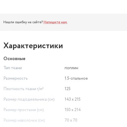
Нашли ошибку на сайте?
Напишите нам
.
Характеристики
Основные
Тип ткани
поплин
Размерность
1.5-спальное
Плотность ткани г/м²
125
Размер пододеяльника (см)
143 х 215
Размер простыни (см)
150 х 214
Размер наволочки (см)
70 х 70