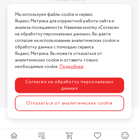
Условия доставки
Мы используем файлы cookie и сервис
Условия возврата
Яндекс.Метрика для корректной работы сайта и
Нашли ошибку на сайте?
Напишите нам
.
анализа посещаемости. Нажимая кнопку «Согласен
на обработку персональных данных», Вы даете
2026 © Интернет-магазин "АстМаркет". У нас есть всё!
согласие на использование аналитических cookie и
обработку данных с помощью сервиса
Яндекс.Метрика. Вы можете отказаться от
аналитических cookie и оставить только
Политика конфиденциальности
необходимые cookie.
Подробнее
.
Согласен на обработку персональных
данных
Разработка сайта
ASTDESIGN
Отказаться от аналитических cookie