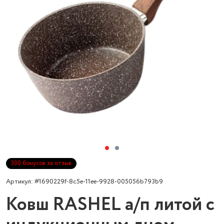
300 бонусов за отзыв
Артикул: #1690229f-8c5e-11ee-9928-005056b793b9
Ковш RASHEL а/п литой с