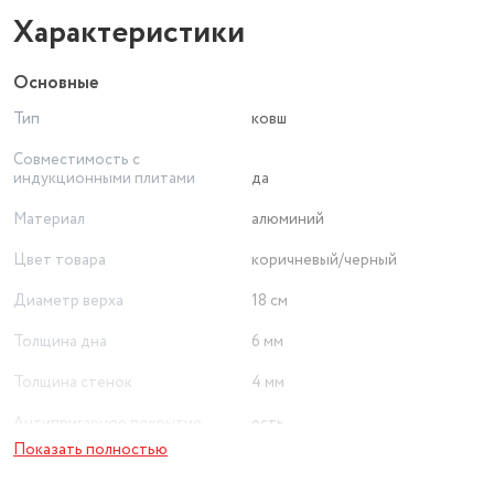
Характеристики
Основные
Тип
ковш
Совместимость с
индукционными плитами
да
Материал
алюминий
Цвет товара
коричневый/черный
Диаметр верха
18 см
Толщина дна
6 мм
Толщина стенок
4 мм
Антипригарное покрытие
есть
Показать полностью