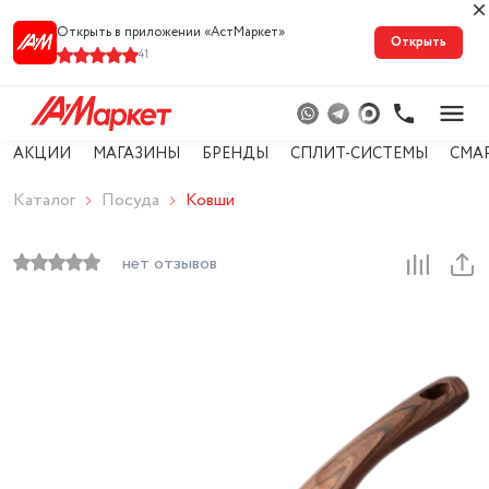
Открыть в приложении «АстМарке‪т‬»
Открыть
41
АКЦИИ
МАГАЗИНЫ
БРЕНДЫ
СПЛИТ-СИСТЕМЫ
СМА
Каталог
Посуда
Ковши
нет отзывов