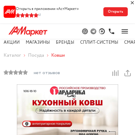
Открыть в приложении «АстМарке‪т‬»
Открыть
41
АКЦИИ
МАГАЗИНЫ
БРЕНДЫ
СПЛИТ-СИСТЕМЫ
СМА
Каталог
Посуда
Ковши
нет отзывов