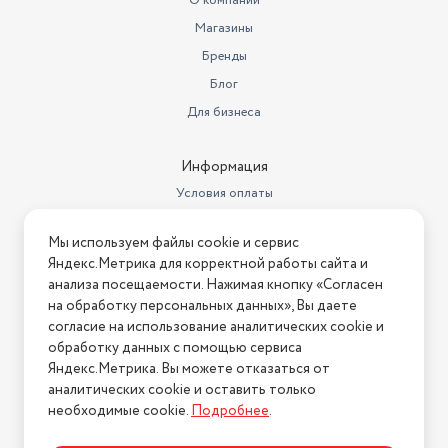
О компании
Магазины
Объем товара в упаковке, в
литрах
13.2
Бренды
Материал посуды
Блог
алюминий
Для бизнеса
Страна производства
Россия
Внутреннее покрытие
антипригарное
Информация
Условия оплаты
Бренд
Гардарика
Условия доставки
Особенности
с крышкой
Мы используем файлы cookie и сервис
Условия возврата
Яндекс.Метрика для корректной работы сайта и
Комплектация
ковш 1шт, крышка -1шт
Нашли ошибку на сайте?
Напишите нам
.
анализа посещаемости. Нажимая кнопку «Согласен
на обработку персональных данных», Вы даете
Количество в комплекте
1
2026 © Интернет-магазин "АстМаркет". У нас есть всё!
согласие на использование аналитических cookie и
Крышка
с крышкой
обработку данных с помощью сервиса
Яндекс.Метрика. Вы можете отказаться от
Страна-изготовитель
Россия
аналитических cookie и оставить только
Политика конфиденциальности
необходимые cookie.
Подробнее
.
Вид ручки
с фиксированной ручкой