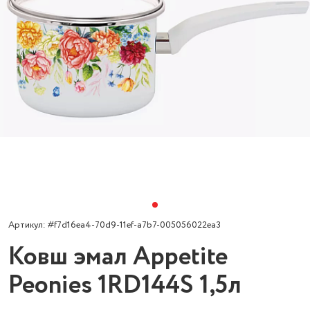
Артикул: #f7d16ea4-70d9-11ef-a7b7-005056022ea3
Ковш эмал Appetite
Peonies 1RD144S 1,5л