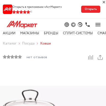
Открыть в приложении «АстМарке‪т‬»
Открыть
41
АКЦИИ
МАГАЗИНЫ
БРЕНДЫ
СПЛИТ-СИСТЕМЫ
СМА
Каталог
Посуда
Ковши
нет отзывов