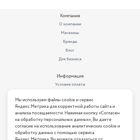
Компания
О компании
Магазины
Бренды
Блог
Для бизнеса
Информация
Условия оплаты
Условия доставки
Мы используем файлы cookie и сервис
Условия возврата
Яндекс.Метрика для корректной работы сайта и
Нашли ошибку на сайте?
Напишите нам
.
анализа посещаемости. Нажимая кнопку «Согласен
на обработку персональных данных», Вы даете
2026 © Интернет-магазин "АстМаркет". У нас есть всё!
согласие на использование аналитических cookie и
обработку данных с помощью сервиса
Яндекс.Метрика. Вы можете отказаться от