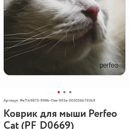
Артикул: #e7149875-998b-11ee-993a-005056b793b9
Коврик для мыши Perfeo
Cat (PF_D0669)