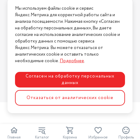
Условия доставки
Мы используем файлы cookie и сервис
Условия возврата
Яндекс.Метрика для корректной работы сайта и
Нашли ошибку на сайте?
Напишите нам
.
анализа посещаемости. Нажимая кнопку «Согласен
на обработку персональных данных», Вы даете
2026 © Интернет-магазин "АстМаркет". У нас есть всё!
согласие на использование аналитических cookie и
обработку данных с помощью сервиса
Яндекс.Метрика. Вы можете отказаться от
аналитических cookie и оставить только
Политика конфиденциальности
необходимые cookie.
Подробнее
.
Согласен на обработку персональных
данных
Разработка сайта
ASTDESIGN
Отказаться от аналитических cookie
Главная
Каталог
Корзина
Избранное
Профиль