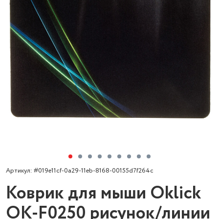
Артикул: #019e11cf-0a29-11eb-8168-00155d7f264c
Коврик для мыши Oklick
OK-F0250 рисунок/линии