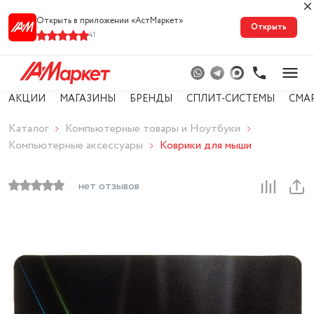
Открыть в приложении «АстМарке‪т‬»
Открыть
41
АКЦИИ
МАГАЗИНЫ
БРЕНДЫ
СПЛИТ-СИСТЕМЫ
СМА
Каталог
Компьютерные товары и Ноутбуки
Компьютерные аксессуары
Коврики для мыши
нет отзывов