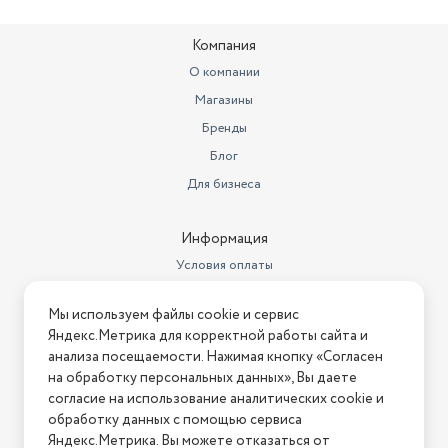
Компания
О компании
Магазины
Бренды
Блог
Для бизнеса
Информация
Условия оплаты
Условия доставки
Мы используем файлы cookie и сервис
Условия возврата
Яндекс.Метрика для корректной работы сайта и
Нашли ошибку на сайте?
Напишите нам
.
анализа посещаемости. Нажимая кнопку «Согласен
на обработку персональных данных», Вы даете
2026 © Интернет-магазин "АстМаркет". У нас есть всё!
согласие на использование аналитических cookie и
обработку данных с помощью сервиса
Яндекс.Метрика. Вы можете отказаться от