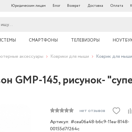
Юридическим лицам
Блог
Возврат
Доставка
Оплата
ИСТЕМЫ
СМАРТФОНЫ
ТЕЛЕВИЗОРЫ
НОУТБУ
ютерные аксессуары
Коврики для мыши
Коврик для мыши
он GMP-145, рисунок- "суп
нет отзывов
Артикул: #cea06a48-b6c9-11ea-8148-
00155d7f264c