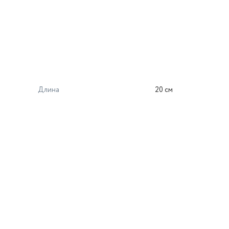
Длина
20 см
й