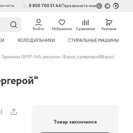
8 800 700 51 44
Перезвоните мне
Контакты
2
54
Войти
Избранное
Сравнение
Корзина
КИ
ХОЛОДИЛЬНИКИ
СТИРАЛЬНЫЕ МАШИНЫ
 Гарнизон GMP-145, рисунок- &quot;супергерой&quot;
ергерой"
Товар закончился