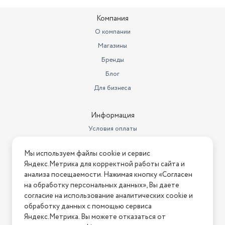
Компания
О компании
Магазины
Бренды
Блог
Для бизнеса
Информация
Условия оплаты
Условия доставки
Мы используем файлы cookie и сервис
Условия возврата
Яндекс.Метрика для корректной работы сайта и
Нашли ошибку на сайте?
Напишите нам
.
анализа посещаемости. Нажимая кнопку «Согласен
на обработку персональных данных», Вы даете
2026 © Интернет-магазин "АстМаркет". У нас есть всё!
согласие на использование аналитических cookie и
обработку данных с помощью сервиса
Яндекс.Метрика. Вы можете отказаться от