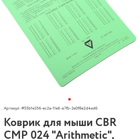
Артикул: #55b1e356-ec2a-11e6-a7fb-2e0f8e2d4ed6
Коврик для мыши CBR
CMP 024 "Arithmetic",