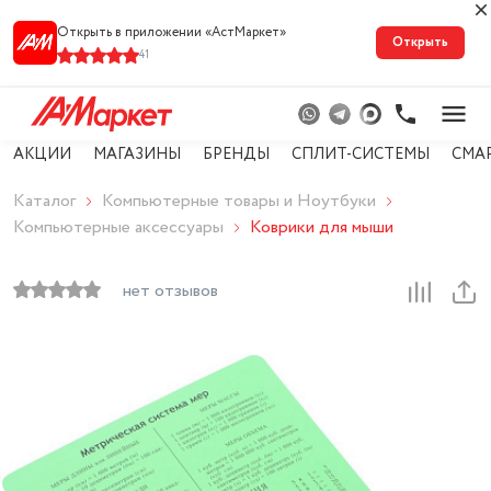
Открыть в приложении «АстМарке‪т‬»
Открыть
41
АКЦИИ
МАГАЗИНЫ
БРЕНДЫ
СПЛИТ-СИСТЕМЫ
СМА
Каталог
Компьютерные товары и Ноутбуки
Компьютерные аксессуары
Коврики для мыши
нет отзывов