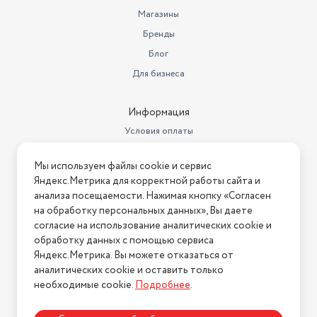
Магазины
Бренды
Блог
Для бизнеса
Информация
Условия оплаты
Условия доставки
Мы используем файлы cookie и сервис
Условия возврата
Яндекс.Метрика для корректной работы сайта и
Нашли ошибку на сайте?
Напишите нам
.
анализа посещаемости. Нажимая кнопку «Согласен
на обработку персональных данных», Вы даете
2026 © Интернет-магазин "АстМаркет". У нас есть всё!
согласие на использование аналитических cookie и
обработку данных с помощью сервиса
Яндекс.Метрика. Вы можете отказаться от
аналитических cookie и оставить только
Политика конфиденциальности
необходимые cookie.
Подробнее
.