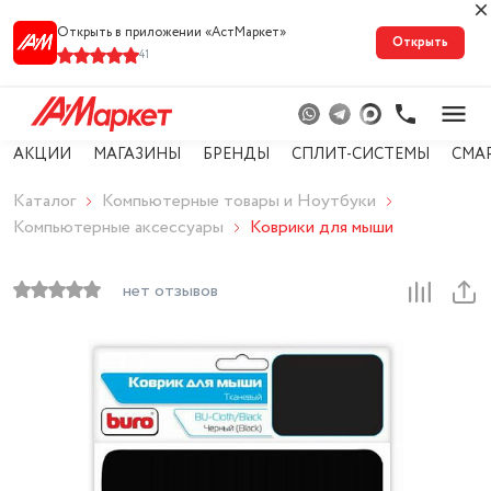
Открыть в приложении «АстМарке‪т‬»
Открыть
41
АКЦИИ
МАГАЗИНЫ
БРЕНДЫ
СПЛИТ-СИСТЕМЫ
СМА
Каталог
Компьютерные товары и Ноутбуки
Компьютерные аксессуары
Коврики для мыши
нет отзывов