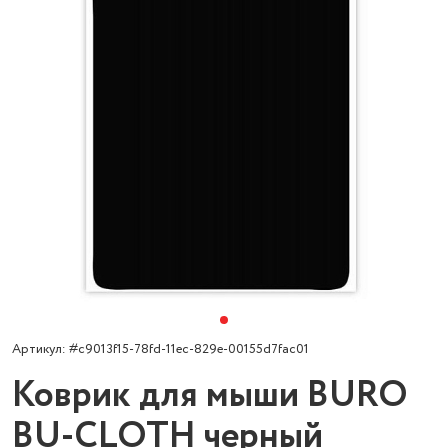
Артикул: #c9013f15-78fd-11ec-829e-00155d7fac01
Коврик для мыши BURO
BU-CLOTH черный