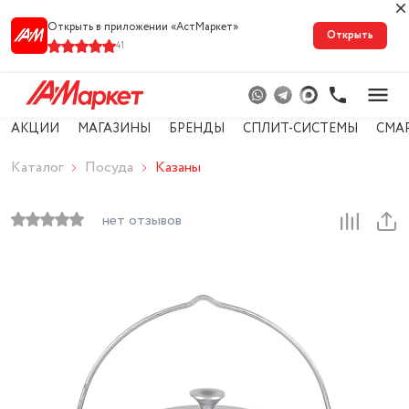
Открыть в приложении «АстМарке‪т‬»
Открыть
41
АКЦИИ
МАГАЗИНЫ
БРЕНДЫ
СПЛИТ-СИСТЕМЫ
СМА
Каталог
Посуда
Казаны
нет отзывов