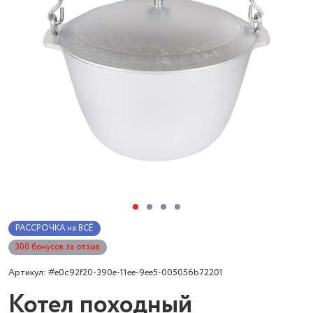
РАССРОЧКА на ВСЁ
300 бонусов за отзыв
Артикул: #e0c92f20-390e-11ee-9ee5-005056b72201
Котел походный