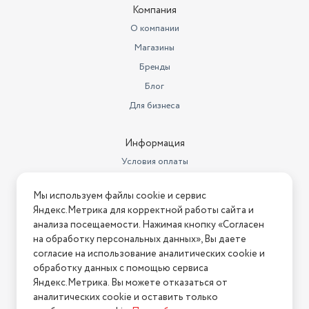
Компания
О компании
Магазины
Бренды
Блог
Для бизнеса
Информация
Условия оплаты
Условия доставки
Мы используем файлы cookie и сервис
Условия возврата
Яндекс.Метрика для корректной работы сайта и
Нашли ошибку на сайте?
Напишите нам
.
анализа посещаемости. Нажимая кнопку «Согласен
на обработку персональных данных», Вы даете
2026 © Интернет-магазин "АстМаркет". У нас есть всё!
согласие на использование аналитических cookie и
обработку данных с помощью сервиса
Яндекс.Метрика. Вы можете отказаться от
аналитических cookie и оставить только
Политика конфиденциальности