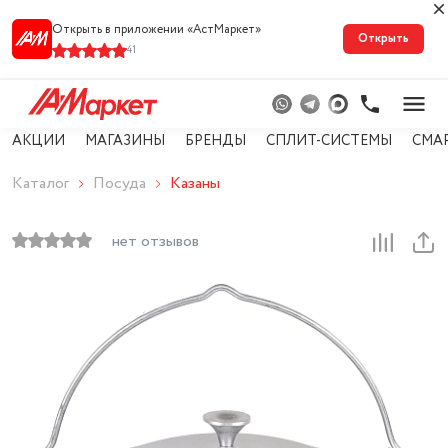
Открыть в приложении «АстМарке‪т‬»
Открыть
41
АКЦИИ
МАГАЗИНЫ
БРЕНДЫ
СПЛИТ-СИСТЕМЫ
СМА
Каталог
Посуда
Казаны
нет отзывов