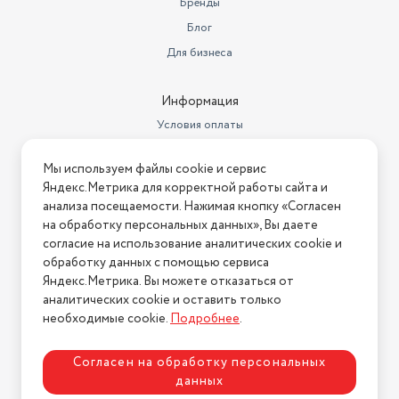
Бренды
Блог
Для бизнеса
Информация
Условия оплаты
Условия доставки
Мы используем файлы cookie и сервис
Условия возврата
Яндекс.Метрика для корректной работы сайта и
Нашли ошибку на сайте?
Напишите нам
.
анализа посещаемости. Нажимая кнопку «Согласен
на обработку персональных данных», Вы даете
2026 © Интернет-магазин "АстМаркет". У нас есть всё!
согласие на использование аналитических cookie и
обработку данных с помощью сервиса
Яндекс.Метрика. Вы можете отказаться от
аналитических cookie и оставить только
Политика конфиденциальности
необходимые cookie.
Подробнее
.
Согласен на обработку персональных
данных