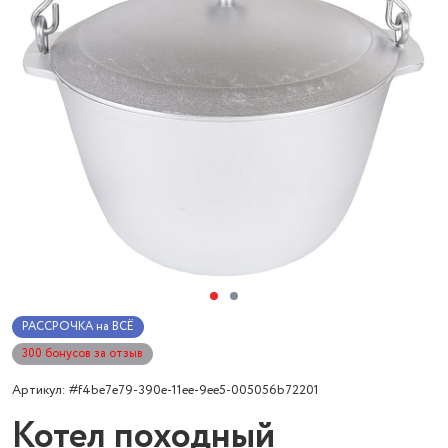
РАССРОЧКА на ВСЁ
300 бонусов за отзыв
Артикул: #f4be7e79-390e-11ee-9ee5-005056b72201
Котел походный