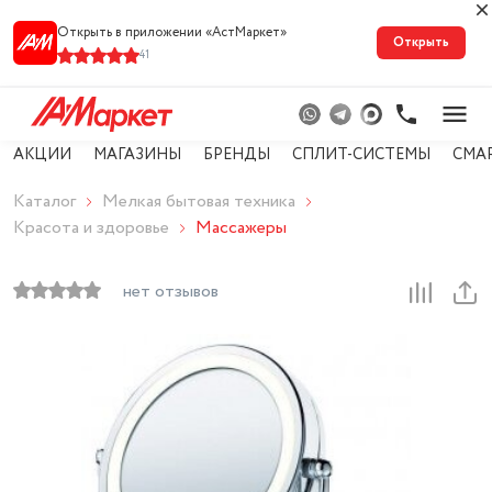
Открыть в приложении «АстМарке‪т‬»
Открыть
41
АКЦИИ
МАГАЗИНЫ
БРЕНДЫ
СПЛИТ-СИСТЕМЫ
СМА
Каталог
Мелкая бытовая техника
Красота и здоровье
Массажеры
нет отзывов