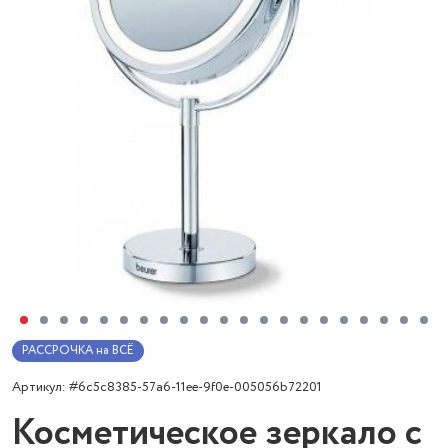
РАССРОЧКА на ВСЁ
Артикул: #6c5c8385-57a6-11ee-9f0e-005056b72201
Косметическое зеркало с