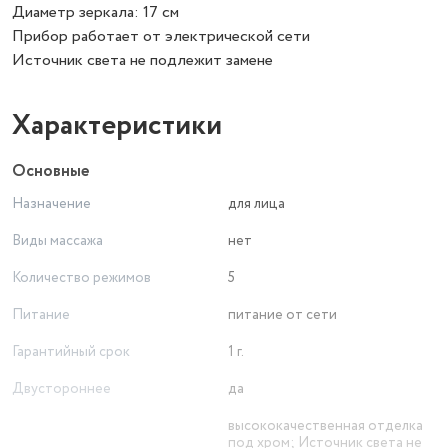
Диаметр зеркала: 17 см
Прибор работает от электрической сети
Источник света не подлежит замене
Характеристики
Основные
Назначение
для лица
Виды массажа
нет
Количество режимов
5
Питание
питание от сети
Гарантийный срок
1 г.
Двустороннее
да
высококачественная отделка
под хром; Источник света не