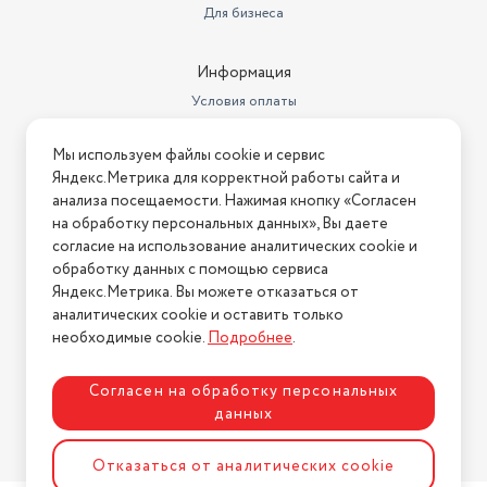
Для бизнеса
Информация
Условия оплаты
Условия доставки
Мы используем файлы cookie и сервис
Условия возврата
Яндекс.Метрика для корректной работы сайта и
Нашли ошибку на сайте?
Напишите нам
.
анализа посещаемости. Нажимая кнопку «Согласен
на обработку персональных данных», Вы даете
2026 © Интернет-магазин "АстМаркет". У нас есть всё!
согласие на использование аналитических cookie и
обработку данных с помощью сервиса
Яндекс.Метрика. Вы можете отказаться от
аналитических cookie и оставить только
Политика конфиденциальности
необходимые cookie.
Подробнее
.
Согласен на обработку персональных
данных
Разработка сайта
ASTDESIGN
Отказаться от аналитических cookie