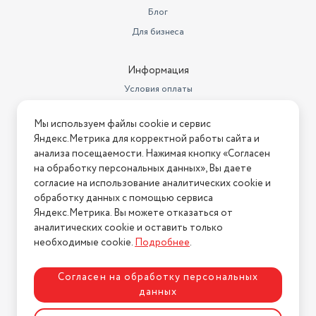
Блог
Для бизнеса
Информация
Условия оплаты
Условия доставки
Мы используем файлы cookie и сервис
Условия возврата
Яндекс.Метрика для корректной работы сайта и
Нашли ошибку на сайте?
Напишите нам
.
анализа посещаемости. Нажимая кнопку «Согласен
на обработку персональных данных», Вы даете
2026 © Интернет-магазин "АстМаркет". У нас есть всё!
согласие на использование аналитических cookie и
обработку данных с помощью сервиса
Яндекс.Метрика. Вы можете отказаться от
аналитических cookie и оставить только
Политика конфиденциальности
необходимые cookie.
Подробнее
.
Согласен на обработку персональных
данных
Разработка сайта
ASTDESIGN