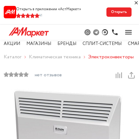
Открыть в приложении «АстМарке‪т‬»
Открыть
41
АКЦИИ
МАГАЗИНЫ
БРЕНДЫ
СПЛИТ-СИСТЕМЫ
СМА
Каталог
Климатическая техника
Электроконвекторы
нет отзывов