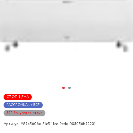
СТОП-ЦЕНА
РАССРОЧКА на ВСЁ
300 бонусов за отзыв
Артикул: #87c5606c-31e5-11ee-9edc-005056b72201