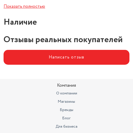
Показать полностью
Высота (см)
40
Наличие
Ширина (см)
92
Вид нагревательного элемента
СТИЧ (игольчатый)
Отзывы реальных покупателей
Написать отзыв
Компания
О компании
Магазины
Бренды
Блог
Для бизнеса