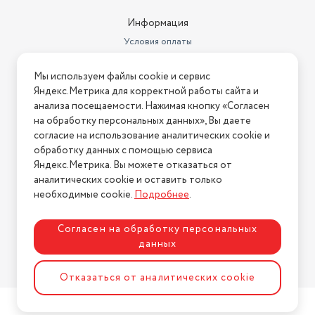
Информация
Условия оплаты
Условия доставки
Мы используем файлы cookie и сервис
Условия возврата
Яндекс.Метрика для корректной работы сайта и
Нашли ошибку на сайте?
Напишите нам
.
анализа посещаемости. Нажимая кнопку «Согласен
на обработку персональных данных», Вы даете
2026 © Интернет-магазин "АстМаркет". У нас есть всё!
согласие на использование аналитических cookie и
обработку данных с помощью сервиса
Яндекс.Метрика. Вы можете отказаться от
аналитических cookie и оставить только
Политика конфиденциальности
необходимые cookie.
Подробнее
.
Согласен на обработку персональных
данных
Разработка сайта
ASTDESIGN
Отказаться от аналитических cookie