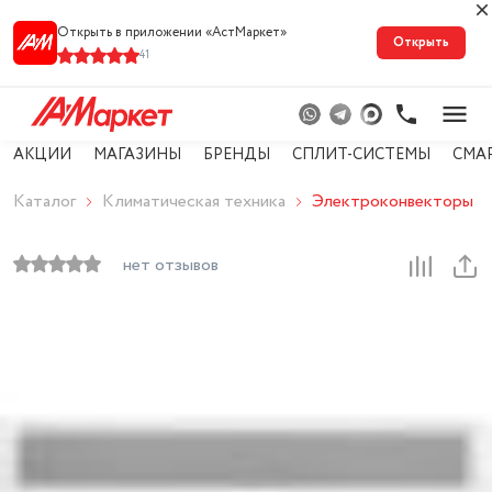
Открыть в приложении «АстМарке‪т‬»
Открыть
41
АКЦИИ
МАГАЗИНЫ
БРЕНДЫ
СПЛИТ-СИСТЕМЫ
СМА
Каталог
Климатическая техника
Электроконвекторы
нет отзывов