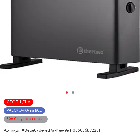
СТОП-ЦЕНА
РАССРОЧКА на ВСЁ
300 бонусов за отзыв
Артикул: #84be07de-4d7a-11ee-9eff-005056b72201