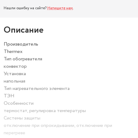
Нашли ошибку на сайте?
Напишите нам
.
Описание
Производитель
Thermex
Тип обогревателя
конвектор
Установка
напольная
Тип нагревательного элемента
ТЭН
Особенности
термостат, регулировка температуры
Системы защиты
отключение при опрокидывании, отключение при
перегреве