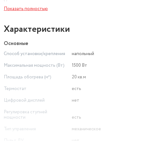
Управление
Показать полностью
механическое
Характеристики
Основные
Способ установки/крепления
напольный
Максимальная мощность (Вт)
1500 Вт
Площадь обогрева (м²)
20 кв.м
Термостат
есть
Цифровой дисплей
нет
Регулировка ступней
мощности
есть
Тип управления
механическое
Пульт ДУ
нет