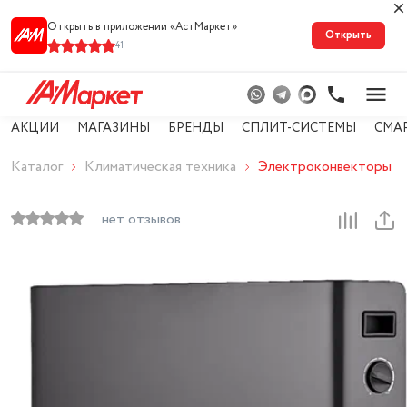
Открыть в приложении «АстМарке‪т‬»
Открыть
41
АКЦИИ
МАГАЗИНЫ
БРЕНДЫ
СПЛИТ-СИСТЕМЫ
СМА
Каталог
Климатическая техника
Электроконвекторы
нет отзывов