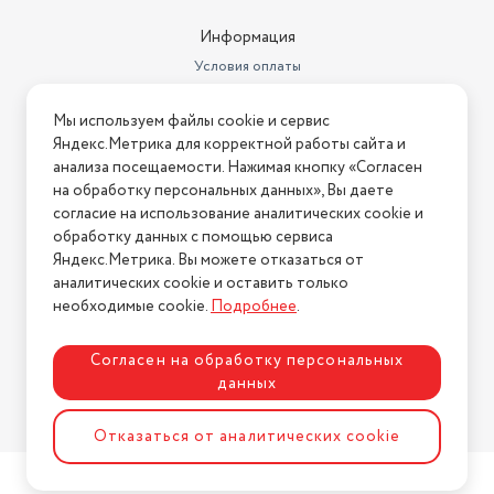
метрах
0.625
Информация
Высота товара в упаковке, в
метрах
0.432
Условия оплаты
Условия доставки
Объем товара в упаковке, в
Мы используем файлы cookie и сервис
литрах
38.61
Условия возврата
Яндекс.Метрика для корректной работы сайта и
Нашли ошибку на сайте?
Напишите нам
.
Производитель
Thermex
анализа посещаемости. Нажимая кнопку «Согласен
на обработку персональных данных», Вы даете
2026 © Интернет-магазин "АстМаркет". У нас есть всё!
ручка для перемещения; 3
согласие на использование аналитических cookie и
степени регулировки
обработку данных с помощью сервиса
мощности - 650 Вт, 850 Вт, 1500
Яндекс.Метрика. Вы можете отказаться от
Вт; выключатель со световым
Дополнительная информация
индикатором
аналитических cookie и оставить только
Политика конфиденциальности
необходимые cookie.
Подробнее
.
Вес
2.7 кг
Согласен на обработку персональных
электрический конвектор,
комплект ножек, руководство
данных
Подробная комплектация
по эксплуатации
Разработка сайта
ASTDESIGN
Отказаться от аналитических cookie