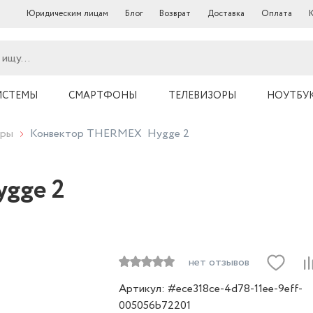
Юридическим лицам
Блог
Возврат
Доставка
Оплата
ИСТЕМЫ
СМАРТФОНЫ
ТЕЛЕВИЗОРЫ
НОУТБУ
оры
Конвектор THERMEX Hygge 2
gge 2
нет отзывов
Артикул: #ece318ce-4d78-11ee-9eff-
005056b72201