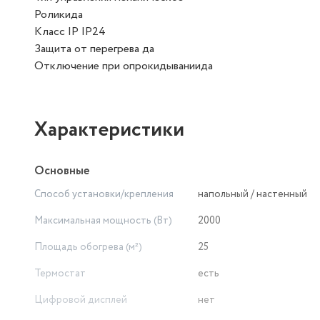
Роликида
Класс IP IP24
Защита от перегрева да
Отключение при опрокидываниида
Характеристики
Основные
Способ установки/крепления
напольный / настенный
Максимальная мощность (Вт)
2000
Площадь обогрева (м²)
25
Термостат
есть
Цифровой дисплей
нет