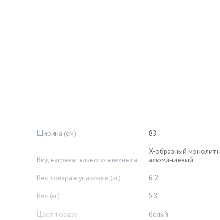
Ширина (см)
83
Х-образный монолит
Вид нагревательного элемента
алюминиевый
Вес товара в упаковке, (кг)
6.2
Вес (кг)
5.3
Цвет товара
белый