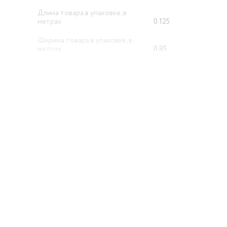
Длина товара в упаковке, в
метрах
0.125
Ширина товара в упаковке, в
метрах
0.85
Высота товара в упаковке, в
метрах
0.45
Объем товара в упаковке, в
литрах
47.813
й