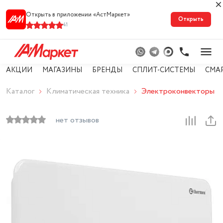
Открыть в приложении «АстМарке‪т‬»
Открыть
41
АКЦИИ
МАГАЗИНЫ
БРЕНДЫ
СПЛИТ-СИСТЕМЫ
СМА
Каталог
Климатическая техника
Электроконвекторы
нет отзывов