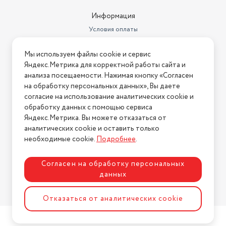
Индикация
включения
Информация
Условия оплаты
Защитные функции
защита от брызг
Условия доставки
Мы используем файлы cookie и сервис
Условия возврата
Яндекс.Метрика для корректной работы сайта и
Нашли ошибку на сайте?
Напишите нам
.
анализа посещаемости. Нажимая кнопку «Согласен
на обработку персональных данных», Вы даете
2026 © Интернет-магазин "АстМаркет". У нас есть всё!
согласие на использование аналитических cookie и
обработку данных с помощью сервиса
Яндекс.Метрика. Вы можете отказаться от
аналитических cookie и оставить только
Политика конфиденциальности
необходимые cookie.
Подробнее
.
Согласен на обработку персональных
данных
Разработка сайта
ASTDESIGN
Отказаться от аналитических cookie