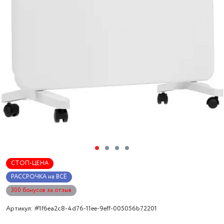
СТОП-ЦЕНА
РАССРОЧКА на ВСЁ
300 бонусов за отзыв
Артикул: #1f6ea2c8-4d76-11ee-9eff-005056b72201