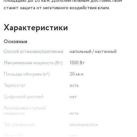
площадью до 20 кв.м. Дополнительным достоинством
станет защита от негативного воздействия влаги.
Характеристики
Основные
Способ установки/крепления
напольный / настенный
Максимальная мощность (Вт)
1500 Вт
Площадь обогрева (м²)
20 кв.м
Термостат
есть
Цифровой дисплей
нет
Регулировка ступней
мощности
есть
Тип управления
механическое
Пульт ДУ
нет