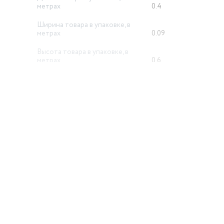
метрах
0.4
Ширина товара в упаковке, в
метрах
0.09
Высота товара в упаковке, в
метрах
0.6
Объем товара в упаковке, в
литрах
21.6
й