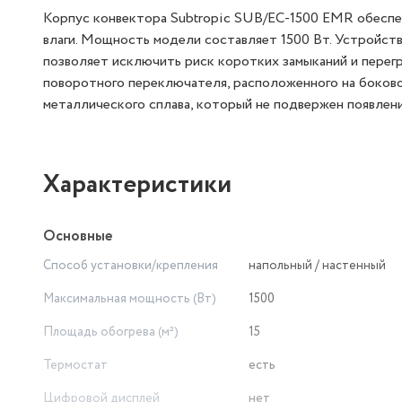
Корпус конвектора Subtropic SUB/EC-1500 EMR обеспе
влаги. Мощность модели составляет 1500 Вт. Устройств
позволяет исключить риск коротких замыканий и перег
поворотного переключателя, расположенного на боково
металлического сплава, который не подвержен появлени
Характеристики
Основные
Способ установки/крепления
напольный / настенный
Максимальная мощность (Вт)
1500
Площадь обогрева (м²)
15
Термостат
есть
Цифровой дисплей
нет