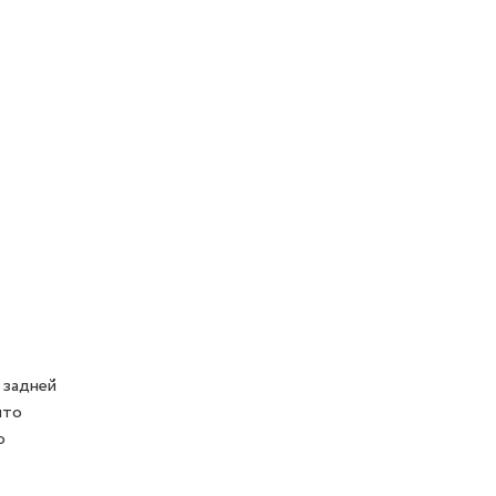
 задней
что
о