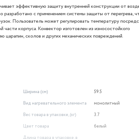
чивает эффективную защиту внутренней конструкции от возд
о разработано с применением системы защиты от перегрева, ч
рузок. Пользователь может регулировать температуру посред
й части корпуса. Конвектор изготовлен из износостойкого
ю царапин, сколов и других механических повреждений.
Ширина (см)
59.5
Вид нагревательного элемента
монолитный
Вес товара в упаковке, (кг)
3.7
Цвет товара
белый
Длина товара в упаковке, в