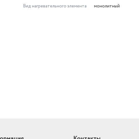
Вид нагревательного элемента
монолитный
й
ормация
Контакты