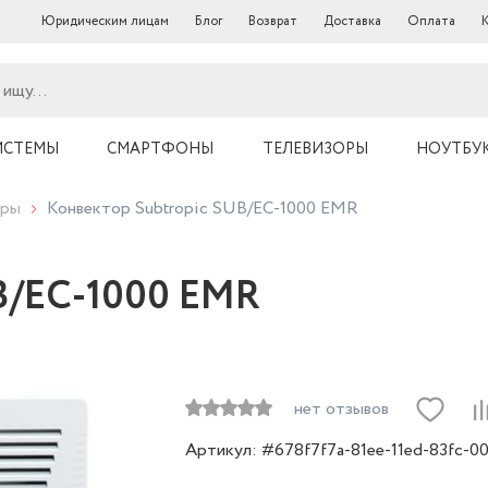
Юридическим лицам
Блог
Возврат
Доставка
Оплата
ИСТЕМЫ
СМАРТФОНЫ
ТЕЛЕВИЗОРЫ
НОУТБУ
оры
Конвектор Subtropic SUB/EC-1000 EMR
UB/EC-1000 EMR
нет отзывов
Артикул: #678f7f7a-81ee-11ed-83fc-0