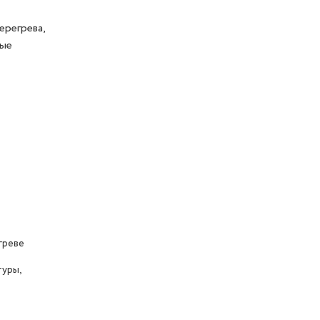
ерегрева,
ные
греве
уры,