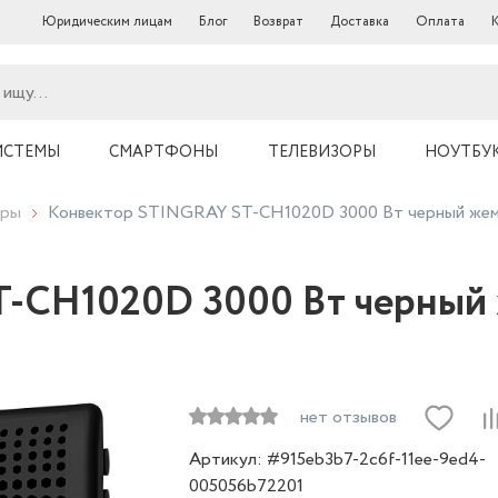
Юридическим лицам
Блог
Возврат
Доставка
Оплата
ИСТЕМЫ
СМАРТФОНЫ
ТЕЛЕВИЗОРЫ
НОУТБУ
оры
Конвектор STINGRAY ST-CH1020D 3000 Вт черный жем
-CH1020D 3000 Вт черный 
нет отзывов
Артикул: #915eb3b7-2c6f-11ee-9ed4-
005056b72201